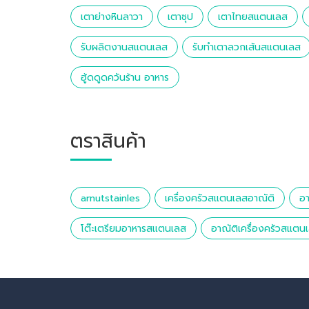
เตาย่างหินลาวา
เตาซุป
เตาไทยสแตนเลส
รับผลิตงานสแตนเลส
รับทำเตาลวกเส้นสแตนเลส
ฮู้ดดูดควันร้าน อาหาร
ตราสินค้า
arnutstainles
เครื่องครัวสแตนเลสอาณัติ
อา
โต๊ะเตรียมอาหารสแตนเลส
อาณัติเครื่องครัวสแตน