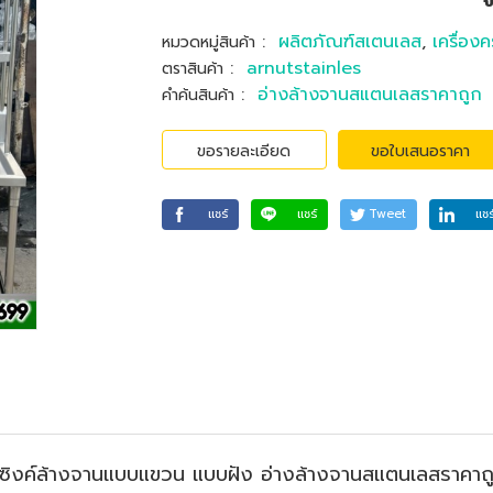
:
ผลิตภัณฑ์สเตนเลส
,
เครื่องค
หมวดหมู่สินค้า
:
arnutstainles
ตราสินค้า
:
อ่างล้างจานสแตนเลสราคาถูก
คำค้นสินค้า
ขอรายละเอียด
ขอใบเสนอราคา
แชร์
แชร์
Tweet
แชร
ซิงค์ล้างจานแบบแขวน แบบฝัง อ่างล้างจานสแตนเลสราคาถ