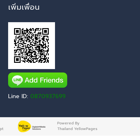
เพิ่มเพื่อน
Line ID:
0870937699
Powered By
pt
Thailand YellowPages