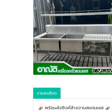
รายละเอียด
​พร้อมส่งซิงค์ล้างจานสแตนเลส