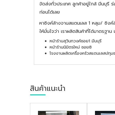
จัดส่งทั่วประเทศ ลูกค้าอยู่ใกล้ มีนบุร
ก่อนได้เลย
หาซิงค์ล้างจานสแตนเลส 1 หลุม/ ซิงค์ล้
ให้มั่นใจว่า เราผลิตสินค้าที่ได้มาตรฐาน
หน้าร้านสุวินทวงค์ซอย1 มีนบุรี
หน้าร้านนิมิตรใหม่ ซอย8
โรงงานผลิตเครื่องครัวสแตนเลสปทุมธ
สินค้าแนะนำ