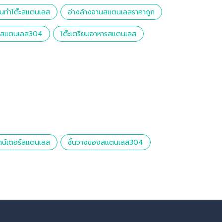
นทำโต๊ะสแตนเลส
อ่างล้างจานสแตนเลสราคาถูก
องสแตนเลส304
โต๊ะเตรียมอาหารสแตนเลส
าน์เตอร์สแตนเลส
ชั้นวางของสแตนเลส304