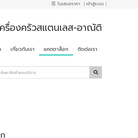
ใบเสนอราคา
|
เข้าสู่ระบบ
|
เครื่องครัวสแตนเลส-อาณัติ
ก
เกี่ยวกับเรา
แคตตาล็อก
ติดต่อเรา
ูก